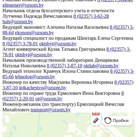
glingener@ozsom.by
Начальник отдела бухгалтерского учета и отчетности
Лутченко Надежда Вячеславовна
8 (02357) 3-62-28
buh@ozsom.by
Ведущий экономист
Алехина Наталья Васильевна
8 (02357) 3-
88-64
ekonom@ozsom.by
Ведущий специалист по продажам
Шинтарь Елена Сергеевна
8 (02357) 3-78-91
oktsbyt@ozsom.by
Агент коммерческий
Кулак Татьяна Григорьевна
8 (02357) 3-
78-91
oktsbyt@ozsom.by
Начальник производственной лаборатории
Денщикова
Наталья Николаевна
8 (02357) 3-87-10
oktlab@ozsom.by
Ведущий технолог
Кравчук Илона Станиславовна
8 (02357) 3-
85-66
tehnolog@ozsom.by
Инженер по качеству
Макушева Вероника Игоревна
8 (02357)
3-87-10
injkachestvo@ozsom.by
Инженер по охране труда
Ермолович Инна Викторовна
8
(02357) 2-20-91
ot@ozsom.by
Инженер-механик (по транспорту)
Ермолицкий Вячеслав
Михайлович
transport@ozsom.by