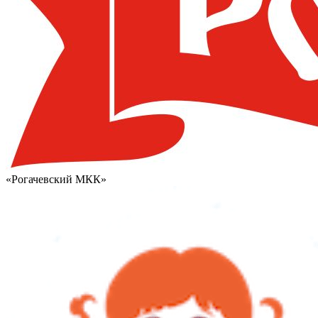
«Рогачевский МКК»