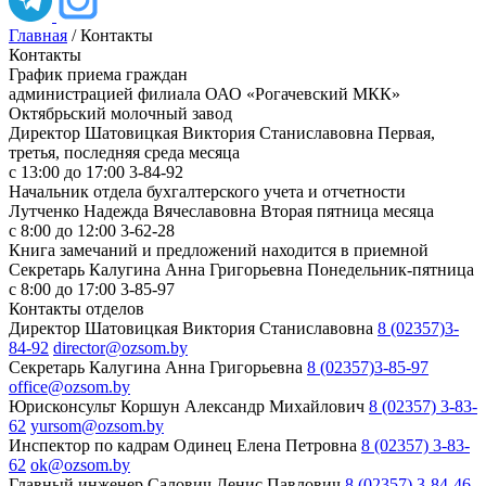
Главная
/
Контакты
Контакты
График приема граждан
администрацией филиала ОАО «Рогачевский МКК»
Октябрьский молочный завод
Директор
Шатовицкая Виктория Станиславовна
Первая,
третья, последняя среда месяца
с 13:00 до 17:00
3-84-92
Начальник отдела бухгалтерского учета и отчетности
Лутченко Надежда Вячеславовна
Вторая пятница месяца
с 8:00 до 12:00
3-62-28
Книга замечаний и предложений находится в приемной
Секретарь
Калугина Анна Григорьевна
Понедельник-пятница
с 8:00 до 17:00
3-85-97
Контакты отделов
Директор
Шатовицкая Виктория Станиславовна
8 (02357)3-
84-92
director@ozsom.by
Секретарь
Калугина Анна Григорьевна
8 (02357)3-85-97
office@ozsom.by
Юрисконсульт
Коршун Александр Михайлович
8 (02357) 3-83-
62
yursom@ozsom.by
Инспектор по кадрам
Одинец Елена Петровна
8 (02357) 3-83-
62
ok@ozsom.by
Главный инженер
Салович Денис Павлович
8 (02357) 3-84-46